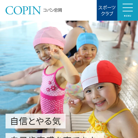
スポーツ
コパン忠岡
クラブ
MENU
自信とやる気