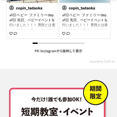
copin_tadaoka
copin_tadaoka
選
👶🏻ベビー ファミリーday.
👶🏻ベビー ファミリーday.
#
ー
👶🏻 先日、ベビーイベントを
👶🏻 先日、ベビーイベントを
n
し
行いました！！！ 普段とは違
行いました！！！ 普段とは違
し
いお父さんお母さんと一緒に
いお父さんお母さんと一緒に
ま
プールに入ることができまし
プールに入ることができまし
さ
た！！ 習い始めの頃は大泣き
た！！ 習い始めの頃は大泣き
ー
していた子も 今では笑顔で1
していた子も 今では笑顔で1
け
人で 飛び込めちゃう🕺🏼 滑
人で 飛び込めちゃう🕺🏼 滑
PR：Instagramから抜粋して表示
の
り台 滑れちゃう🕺🏼 浮けち
り台 滑れちゃう🕺🏼 浮けち
催
ゃう🕺🏼 成長が素晴らしいで
ゃう🕺🏼 成長が素晴らしいで
Supported by
出
す🌱𓂃 𓈒𓏸 ご参加ありがとう
す🌱𓂃 𓈒𓏸 ご参加ありがとう
待
ございました😊 ベビー体験も
ございました😊 ベビー体験も
合
やっていますので 是非 お電
やっていますので 是非 お電
ン
話かご来館 お待ちしておりま
話かご来館 お待ちしておりま
ー
す🤩 #コパン #copin #baby
す🤩 #コパン #copin #baby
ダ
#babyのいる暮らし #swimmi
#babyのいる暮らし #swimmi
パ
ng #ベビースイミング #女の
ng #ベビースイミング #女の
手
子ママ #男の子ママ #gym #i
子ママ #男の子ママ #gym #i
熱
nstagram
nstagram
合
で
c