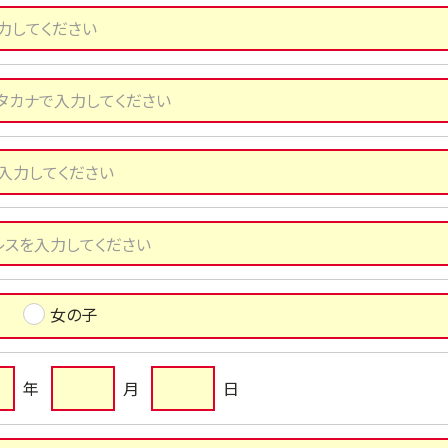
女の子
年
月
日