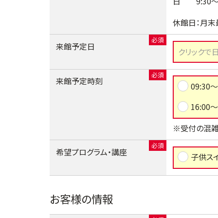
日 9:30～1
休館日：月末
来館予定日
来館予定時刻
09:30～
16:00～
※受付の混雑
希望プログラム・講座
子供ス
お客様の情報