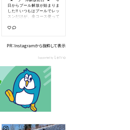
日からプール解放が始まりま
した!! いつもはプールでレッ
スンだけが、全コース使って
自由に遊べます(✿´༥`✿) 最初
は不安そうだったお友達も 最
後にはみんな笑顔☺ たくさん
遊んだね🎶 まだまだ予約受付
中!! 詳しくはホームページを
PR：Instagramから抜粋して表示
ご覧下さいm(_ _)m キッズス
イミングの無料体験は毎月行
Supported by
なっておりますのでそちらも
是非お気軽にご参加くださ
い！ #コパン #コパンスポー
ツクラブ #コパンスポーツク
ラブさかえ #スイミングスク
ール #キッズ習い事 #プール
イベント #栄