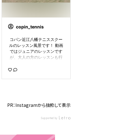
copin_tennis
コパン近江八幡テニススクー
ルのレッスン風景です！ 動画
ではジュニアのレッスンです
が、大人の方のレッスンも行
っています！🎾 #ジュニアス
クール #tennis #tennisschoo
l #テニス #テニススクール #
近江八幡 #滋賀県 #習い事 #c
opin #コパン #コパン近江八
幡 #コパン近江八幡テニスス
クール #子どもおけいこ #cop
PR：Instagramから抜粋して表示
in_hy0925
Supported by