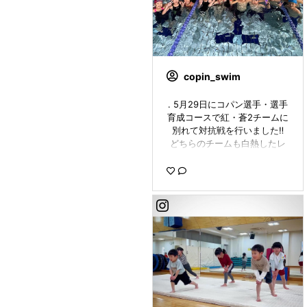
copin_swim
. 5月29日にコパン選手・選手
育成コースで紅・蒼2チームに
別れて対抗戦を行いました‼️
どちらのチームも白熱したレ
ースを繰り広げてくれました
👏 結果は54対54でまさかの同
点‼️ 最後はチームリーダーの
一騎打ちで決着をつけまし
た。 🎉結果は蒼チームの勝利
🎉 対抗戦は定期的に開催して
いきます！ 今回は参加出来な
かった選手の参加もお待ちし
てます✨ ①全員の集合写真
②リレーの入場シーン ③蒼
チームの様子 ④紅チームの様
子 ⑤各チームリーダーによる