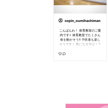
同点決勝です #コパン #コパ
ン可児 #選手 #選手育成 #対抗
戦 #紅 #蒼 #白熱 #お疲れ様 #
超元気 #応援合戦 #のどがか
れるほど騒いでた #また参加
copin_oumihachiman
してね #copin_ks0628
こんばんわ！ 体育教室のご案
内です⭐️ 体育教室でたくさん
体を動かそう‼️ 子供達も楽し
そうです！ 気になる方は！？
無料体験からでもOK‼️ 是非参
加をお待ちしております✨ #コ
パン近江八幡#近江八幡#copi
n#コパン#体育教室#体操教室
#スポーツクラブ#copin_hm0
310