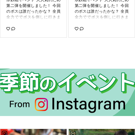
ますねっ︎︎✌︎︎︎✌︎ 春休みなかなか
頂きまして 成人クラブの会員
第二弾を開催しました！ 今回
第二弾を開催しました！ 今回
遠くへ遊びに 行けなくてもコ
様には ご迷惑をおかけいたし
のボスは誰だったかな？ 全員
のボスは誰だったかな？ 全員
パンで春休みを 過ごせます🐥
ました。 多大なるご理解あり
全力ででボスを倒しに行きま
全力ででボスを倒しに行きま
💓 短期教室でスイミングした
がとうございました。 何より
した😂 そしてお菓子の掴み取
した😂 そしてお菓子の掴み取
り、 イベントしてみたり、 新
も安全に楽しく イベントがで
りでたくさんお菓子を持って
りでたくさんお菓子を持って
たな習い事で子供の成長の お
きたことが 1番よかったです🎪
帰りました ぜひまた参加して
帰りました ぜひまた参加して
手伝いをしますっ🏊‍♂️🏊‍♂️🏊‍♂️ 色
#コパンスポーツクラブ#コパ
ください！ #コパンビバシテ
ください！ #コパンビバシテ
んなイベントが今後できるよ
ンスポーツクラブ東海#東海市
ィ#コパン #コパンビバシティ
ィ#コパン #コパンビバシティ
うになるといいなぁ🧸⸒⸒ ※写真
#スポーツクラブ#水上遊具#
店 #コパンスポーツクラブ #
店 #コパンスポーツクラブ #
は保護者様の同意を得ている
ブラボー#プール#子供イベン
コパンスイミングスクール #
コパンスイミングスクール #
方のみ掲載させていただいて
ト#子供習い事#スイミング#c
コパンスイミング #スイミン
コパンスイミング #スイミン
おります #コパンスポーツク
opin_sw0413
グ #スポーツクラブ #イベン
グ #スポーツクラブ #イベン
ラブ東海#コパン#コパン東海
ト#水鉄砲#夏休み#夏休みイ
ト#水鉄砲#夏休み#夏休みイ
#東海市#大池公園#桜#水上遊
ベント#copin_so1009
ベント#copin_so1009
具#スポーツクラブ#スイミン
グ#子供スイミング#習い事