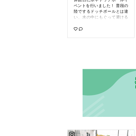
ベントを行いました！ 普段の
陸でするドッチボールとは違
い、水の中にもぐって避ける
のもOK！ しかし水の中なので
動きにくくボールは避けにく
かったです ルールは王様ドッ
チを採用しました。 チームで1
人多様を決めて相手の王様を
当てた方の勝ちと言うルール
です 1時間半しましたが、みん
な最後まで飽きずに遊んでく
れました！ #コパンビバシテ
ィ#コパン #コパンビバシティ
店 #コパンスポーツクラブ #
コパンスイミングスクール #
コパンスイミング #スイミン
グ #スポーツクラブ #イベン
ト#水中ドッヂボール#copin_
so1009