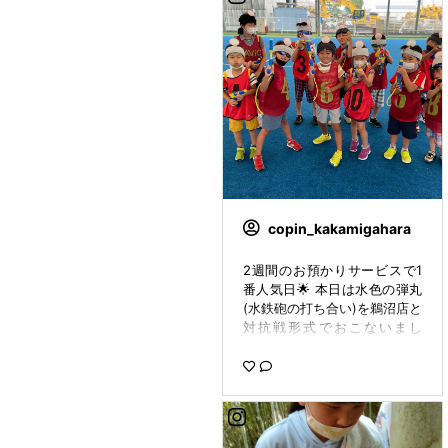
copin_kakamigahara
2週間のお預かりサービスで1
番人気日🌟 本日は水色の弾丸
(水鉄砲の打ち合い)を鵜沼店と
対抗戦形式でおこないまし
た！！ 勝敗は、、、、 1勝1敗
1引き分け🤣🤣 またお預かりが
あったら、次は晴れの日に広
い公園で出来るといいね💗💗
💗 マスクが濡れてしまった子
はお喋りなしで頑張りまし