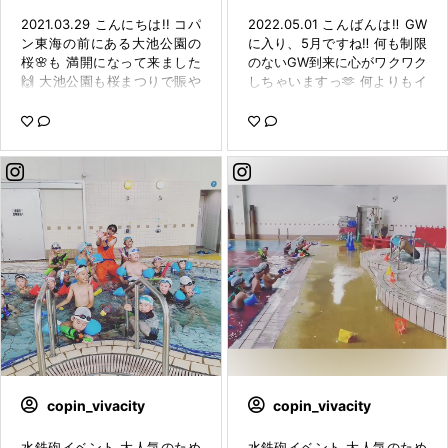
2021.03.29 こんにちは!! コパ
2022.05.01 こんばんは‼️ GW
ン東海の前にある大池公園の
に入り、5月ですね‼️ 何も制限
桜🌸も 満開になって来ました
のないGW到来に心がワクワク
🙌 大池公園も桜まつりで賑や
しちゃいますっ🫶 何よりもイ
かです！ ここだけの話ですが
ベントができたことが 最高に
🤫🤫🤫 実はコパン東海3階の
嬉しいです♡♡♡ そんな今
ジムエリアから大池公園の桜
日、子供イベントでの水上遊
が 見れます！🌸 上から見下ろ
具イベントを 行いました！朝
すことが出来ます🥰 運動しな
から3回行いました！ 楽しみ
がら桜が見れるので 勝手に毎
に来てくれた子、 どんな感じ
日お花見してると私は周りに
かな？と楽しみに お子様を連
言ってます（笑） 是非コパン
れてきて頂いた保護者様 楽し
で入会登録して見てください
く過ごせましたでしょうか？
ねっ💓 さてさて、 3/29にコ
😉 GWの思い出に、家族で過
パンスポーツクラブ東海では
ごした場所がコパンで。 とい
子供イベント水上遊具を行い
うのは私たちスタッフも とっ
ました🥺 3部制で行ったので
ても嬉しいことです😆😆 今回
すが、 たーくさんの子供たち
は、参加できなかった子も是
が 来てくれました😆 以前オー
非次回は来てね！ 一般の子も
プニングイベントで行った時
次は来れるようにまた計画し
は 3つしかなかった遊具も 今
ますっ🤝 また、今回は営業時
copin_vivacity
copin_vivacity
回は増やして遊びましたっ💛
間中の実施にも 関わらず、プ
また動画も載せさせてもらい
ールの利用制限を設けさせて
水鉄砲イベント 大人気のため
水鉄砲イベント 大人気のため