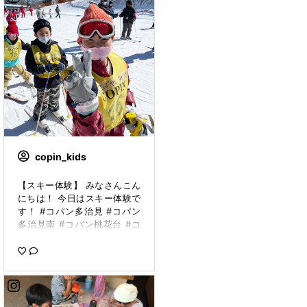
copin_kids
【スキー体験】 みなさんこん
にちは！ 今日はスキー体験で
す！ #コパン多治見 #コパン
多治見南 #コパン桃花台 #コ
パン小牧 #コパン土岐 #コパ
ン中津川 のお子様たちで
す！！ とても晴れてます！
「あつい〜！」とみんな言っ
てます！ が、現地の気温は-3
度です😂 がんばれ〜！！！ #