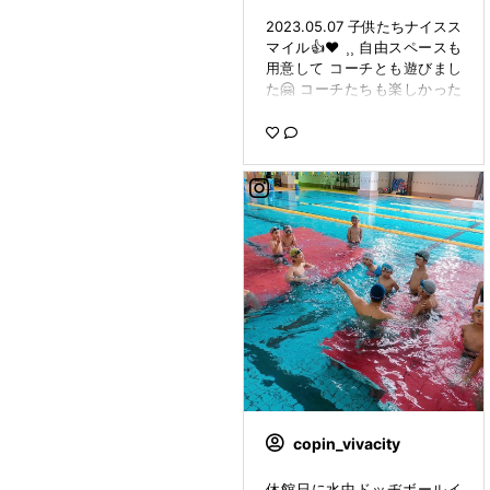
2023.05.07 子供たちナイスス
マイル👍‪‪❤︎‬ ⸒⸒ 自由スペースも
用意して コーチとも遊びまし
た🤗 コーチたちも楽しかった
よ！ ありがとう🙋‍♀️🙋🙋‍♂️ #コパ
ン#コパンスポーツクラブ#コ
パンスポーツクラブ東海#東海
市#スポーツクラブ#24時間ジ
ム#水上遊具#bravo#イベント
#GW#ゴールデンウィーク#co
pin_sw0413
copin_vivacity
休館日に水中ドッヂボールイ