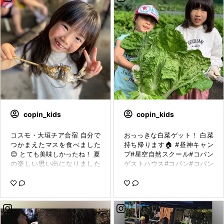
copin_kids
copin_kids
コスモ・大垣チア合宿 自分で
おっっきな白菜ゲット！ 白菜
つかまえたマスを食べました
持ち帰ります🏠 #昼神キャン
😊 とても美味しかったね！ 夏
プ#星空自然スクール#コパン
の楽しい思い出になりました
ゲストハウス#コパン#コパン
☺️ #チアダンス #コパンコス
多治見#コパン多治見南#秋キ
モ #コパン大垣 #copin_at040
ャンプ#白菜#収穫
2