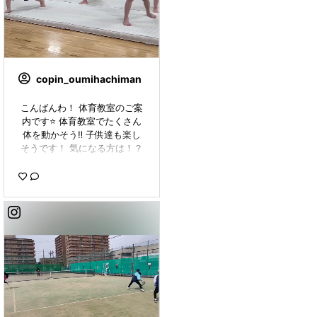
copin_oumihachiman
こんばんわ！ 体育教室のご案
内です⭐️ 体育教室でたくさん
体を動かそう‼️ 子供達も楽し
そうです！ 気になる方は！？
無料体験からでもOK‼️ 是非参
加をお待ちしております✨ #コ
パン近江八幡#近江八幡#copi
n#コパン#体育教室#体操教室
#スポーツクラブ#copin_hm0
310