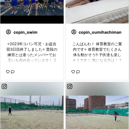
copin_swim
copin_oumihachiman
⭐️2023年コパン可児・お盆合
こんばんわ！ 体育教室のご案
宿3日目終了しました⭐️ 普段の
内です⭐️ 体育教室でたくさん
練習とは違ったメンバーでお
体を動かそう‼️ 子供達も楽し
互いを高め合っています！ 2
そうです！ 気になる方は！？
日目の夜には花火を皆んなで
無料体験からでもOK‼️ 是非参
見てモチベーションアップ‼️
加をお待ちしております✨ #コ
あと1日ありますが、合宿を通
パン近江八幡#近江八幡#copi
して選手が成長が出来るよ
n#コパン#体育教室#体操教室
う、コーチ一同サポートして
#スポーツクラブ#copin_hm0
まいります！ 【あと1日頑張る
310
ぞー！、おー！】 #コパン可
児 #コパン羽島 #コパン近江
八幡 #お盆合宿 #青春 #水泳#
競泳