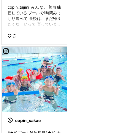
copin_tajimi みんな、普段練
習している プールで1時間みっ
ちり遊べて 最後は、まだ帰り
たくなーいって 言っていまし
た😝✨✨ また、きてねー！🌸
#コパン多治見#多治見市#イ
ベント#スイミング#プール#
プール開放#楽しい#遊び#家
族#可愛い#copin_mi1005
copin_sakae
꙳★*ﾟプール解放初日꙳★*ﾟ 今