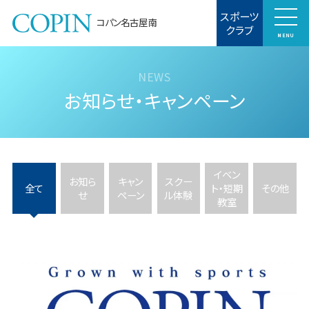
スポーツ
コパン名古屋南
クラブ
MENU
お知らせ・キャンペーン
イベン
お知ら
キャン
スクー
全て
ト・短期
その他
せ
ペーン
ル体験
教室