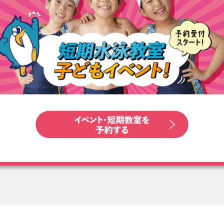
スイミング#子供習い事#春
休み#短期教室