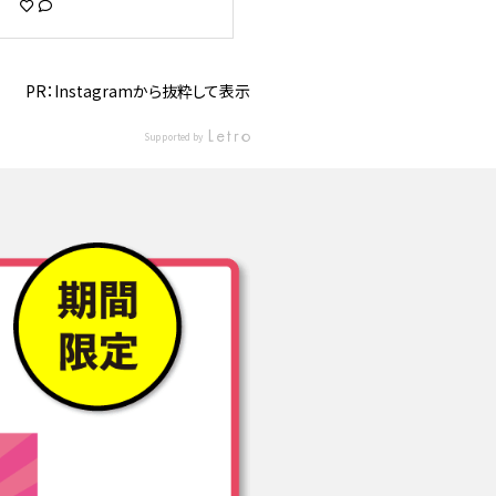
ゃんの姿をみて 弟くんも挑
ゃんの姿をみて 弟くんも挑
戦しています！ すごいで
戦しています！ すごいで
す！😆✨✨✨ 達成感が満ち溢
す！😆✨✨✨ 達成感が満ち溢
れていました♪ 毎週日曜日16
れていました♪ 毎週日曜日16
時から コパン多治見で実施
時から コパン多治見で実施
PR：Instagramから抜粋して表示
しています！ ご興味のある
しています！ ご興味のある
方は、 会員の方、一般の方
方は、 会員の方、一般の方
Supported by
関係なくお問い合わせ お待
関係なくお問い合わせ お待
ちしております🏊‍♂️🥽 #コパン
ちしております🏊‍♂️🥽 #コパン
多治見#多治見市#達成感#水
多治見#多治見市#達成感#水
泳#子供スイミング#習い事#
泳#子供スイミング#習い事#
コンプリート#ワッペン#41
コンプリート#ワッペン#41
分で泳いだよ#女の子#copin
分で泳いだよ#女の子#copin
_mi1005
_mi1005