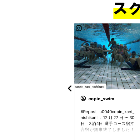
copin_takahama
copin_swim
本日は コパン合同水泳発表
#Repost u0040copin_kani_
会#🏊 今朝の練習風景です♪
nishikani . 12月27日〜30
みんなしっかりコーチの話を
日 3泊4日 選手コース宿泊
聞いてしっかりとウォーミン
合宿が無事終了しました！
グアップをしました✨ #イベ
泳ぎこむ時期ではありますが