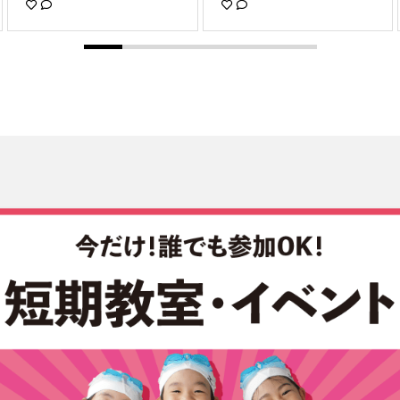
アップ特訓コース 顔付け特
した👏 結果は54対54でまさ
訓コースなどなど おこない
かの同点‼️ 最後はチームリー
ました🏊‍♂️ その中で、 スピー
ダーの一騎打ちで決着をつけ
ドアップ特訓について 今日
ました。 🎉結果は蒼チーム
はお話しようと思います😉 ※
の勝利🎉 対抗戦は定期的に
写真許可は保護者様に事前に
開催していきます！ 今回は
許可頂いております 早く泳
参加出来なかった選手の参加
ぎたい！ かっこいいフォー
もお待ちしてます✨ ①全員
ムで 泳げたらいいな！ そこ
の集合写真 ②リレーの入場
にお応えしたい‼️ スピードア
シーン ③蒼チームの様子
ップ特訓では フィンを使用
④紅チームの様子 ⑤各チー
して行ったりと いつもと違
ムリーダーによる同点決勝で
うことも出来たので 充実し
す #コパン #コパン可児 #選
た短期教室でしたね！ ま
手 #選手育成 #対抗戦 #紅 #
た、東海店では 育成コース
蒼 #白熱 #お疲れ様 #超元気
も4月から開講‼️ たくさん泳
#応援合戦 #のどがかれるほ
ぎたい子‼️ フォームを綺麗に
ど騒いでた #また参加してね
したい子集まれ‼️ 無料体験も
#copin_ks0628
実施中😉😉😉 4月も短期教室
ご用意してますよ〜😍 詳し
くはコパン東海店まで！ #コ
パンスポーツクラブ#コパン
スポーツクラブ東海#スポー
ツクラブ#東海市#大池公園#