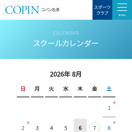
スポーツ
コパン名港
クラブ
MENU
スクールカレンダー
2026年 8月
日
月
火
水
木
金
土
1
2
3
4
5
6
7
8