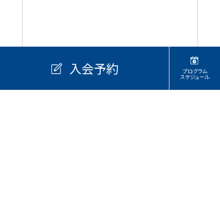
入会予約
プログラム
スケジュール
プールプログラム
ご利用制限の時間帯
代行・休講情報