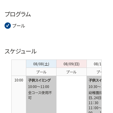
プログラム
プール
スケジュール
08/08(土)
08/09(日)
08/10(月)
プール
プール
プール
10:00
子供スイミング
子供スイミング
10:00～11:00
10:30～11:30
全コース使用不
幼稚園指導 3
可
日、24日10：30
11：30 17日
11：00～12：
00 1コース