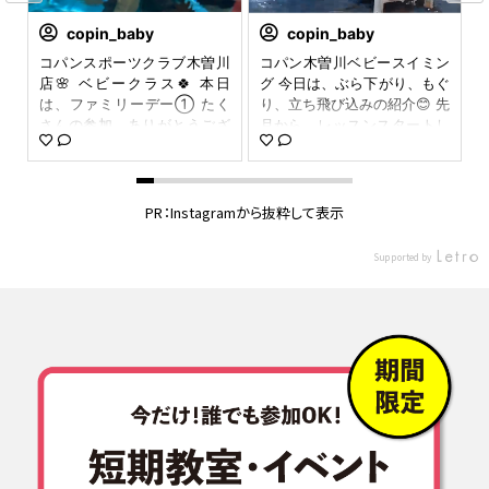
copin_baby
copin_baby
50
コパンスポーツクラブ木曽川
コパン木曽川ベビースイミン
泳
店🌸 ベビークラス🍀 本日
グ 今日は、ぶら下がり、もぐ
て
は、ファミリーデー① たく
り、立ち飛び込みの紹介😊 先
で
さんの参加、ありがとうござ
月から、レッスンスタートし
姿
いました😊 いつも一緒に、入
たばかりの子も、もぐりバッ
ま
れない兄弟姉妹も、たくさん
チリ✌️ 今日は、全員、もぐり
達
参加してくれました。 今日
水中パスして、全員泣く子無
♪
で、ベビークラス卒業の子
し👍 #コパン木曽川 #ベビー
PR：Instagramから抜粋して表示
多
も、たくさんいました。 木曽
スイミング #愛知一宮市 #水
興
川店がオープンしてから、い
中写真、動画 #ベビースイミ
Supported by
一
っぱい成長の過程を共に、み
ングで体力づくり #ベビース
せ
てこれたことに、感謝してお
イミングで免疫力アップ＆基
コ
ります🙇✨ #WeLoveSwimmi
礎体力アップ＆心肺機能アッ
感
ng #ISW #ファミリーデー #
プ #WeLoveSwimming
い
ベビースイミング #一宮市木
#
曽川町 #家族でスイミング #
i
コパンスポーツクラブ木曽川
店 #楽しく泳ぐ #copin-UK12
p
19