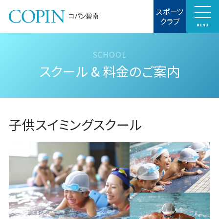
スポーツ
コパン碧南
クラブ
MENU
スクール & 料金のご案内
子供スイミングスクール