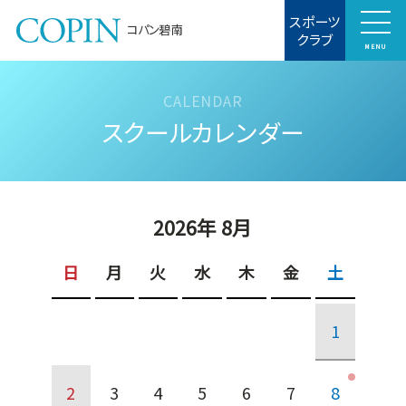
スポーツ
コパン碧南
クラブ
MENU
スクールカレンダー
2026年 8月
日
月
火
水
木
金
土
1
2
3
4
5
6
7
8