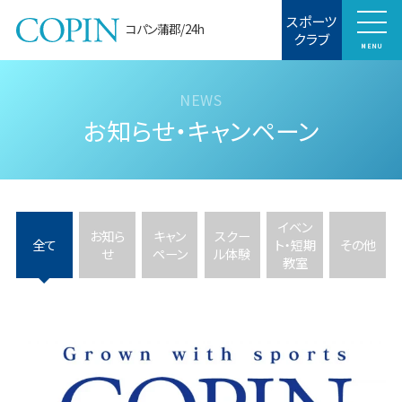
スポーツ
コパン蒲郡/24h
クラブ
MENU
お知らせ・キャンペーン
イベン
お知ら
キャン
スクー
全て
ト・短期
その他
せ
ペーン
ル体験
教室