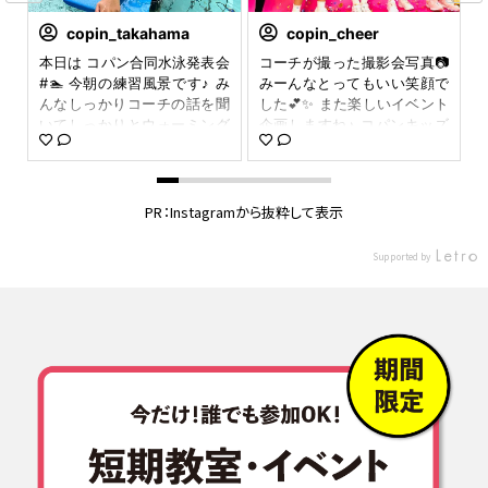
copin_takahama
copin_cheer
選
本日は コパン合同水泳発表会
コーチが撮った撮影会写真📷
1
ー
#🏊 今朝の練習風景です♪ み
みーんなとってもいい笑顔で
し
んなしっかりコーチの話を聞
した💕✨ また楽しいイベント
し
いてしっかりとウォーミング
企画しますね♪ コパンキッズ
ま
アップをしました✨ #イベン
チアShinies(シャイニーズ)で
さ
ト #発表会 #copin #コパ
は 一緒にチアをやってみたい
ー
ン #コパン高浜 #スポーツ
子を募集しています♪ 🌸コパ
け
クラブ #コパンスポーツク
ンキッズチア🌸 ■かわいい習
PR：Instagramから抜粋して表示
の
ラブ #コパンスポーツクラブ
い事♡ ■カラダ作りの基礎と
催
高浜 #高浜 #高浜市 #水
なる柔軟性・バランス感覚を
Supported by
出
泳 #選手 #スイミング #
育む ■チームワーク・礼儀・
待
スイミングプール #プール
挨拶・協調性を身につける ■
合
#プール大好き #チア #ダン
スポーツチームのイベント出
ン
ス #フットサル #テニス
演など、 発表の機会がいっ
ー
#無料体験会 #ママ #赤ちゃ
ぱい♪ 🌸ただ今、春の無料体
ダ
ん #子供 #赤ちゃんのいる
験実施中🌸 お申し込みはプロ
パ
生活 #ベビースイミング #co
フィールのリンクから♪ #SHI
手
pin_kh0208
NIES #シャイニーズ#チアダ
n
熱
ンススクール #チアダンス#
合
チア#株式会社コパン #コパ
で
ン#コパンスポーツクラブ#コ