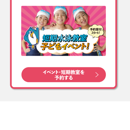
_
パンスイミングスクール#ク
マ#熊#撮影会 #ファイティン
グイーグルス名古屋#FEgirls
#FE名古屋 #コパンスポーツ
クラブ多治見#コパンスポー
ツクラブ日進#copin#チアダ
ンス多治見#チアダンス日進