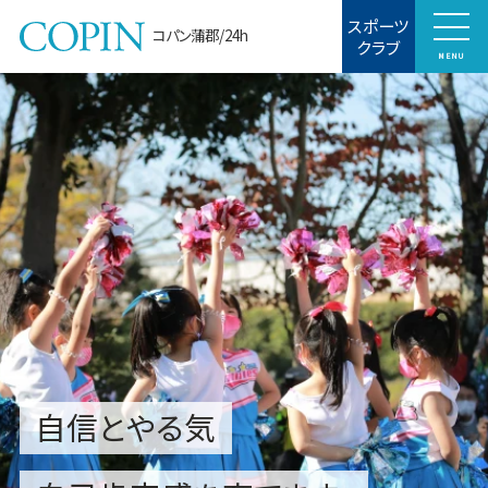
スポーツ
コパン蒲郡/24h
クラブ
MENU
自信とやる気