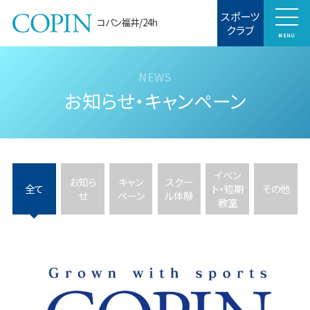
スポーツ
コパン福井/24h
クラブ
MENU
お知らせ・キャンペーン
イベン
お知ら
キャン
スクー
全て
ト・短期
その他
せ
ペーン
ル体験
教室