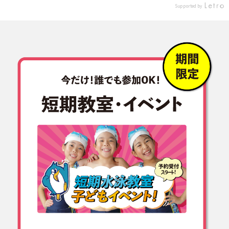
水
と思います😉 ※写真許可は保
治見で実施しています！ ご興
Supported by
#
護者様に事前に許可頂いてお
味のある方は、 会員の方、一
ル
ります 早く泳ぎたい！ かっ
般の方 関係なくお問い合わせ
ン
こいいフォームで 泳げたらい
お待ちしております🏊‍♂️🥽 #コ
ス
いな！ そこにお応えしたい‼️
パン多治見#多治見市#達成感
ゃ
スピードアップ特訓では フィ
#水泳#子供スイミング#習い
る
ンを使用して行ったりと いつ
事#コンプリート#ワッペン#
o
もと違うことも出来たので 充
41分で泳いだよ#女の子#copi
実した短期教室でしたね！ ま
n_mi1005
た、東海店では 育成コースも
4月から開講‼️ たくさん泳ぎ
たい子‼️ フォームを綺麗にし
c
たい子集まれ‼️ 無料体験も実
施中😉😉😉 4月も短期教室ご
用意してますよ〜😍 詳しくは
コパン東海店まで！ #コパン
スポーツクラブ#コパンスポ
ーツクラブ東海#スポーツク
ラブ#東海市#大池公園#スイ
ミング#子供習い事#春休み#
短期教室