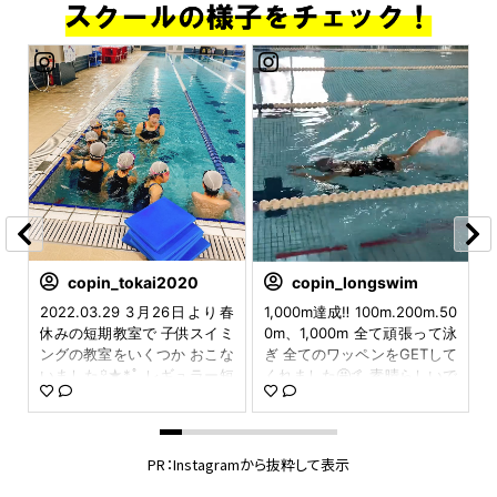
copin_tokai2020
copin_longswim
会
2022.03.29 3月26日より春
1,000m達成‼️ 100m.200m.50
#
み
休みの短期教室で 子供スイミ
0m、1,000m 全て頑張って泳
n
聞
ングの教室をいくつか おこな
ぎ 全てのワッペンをGETして
グ
いました꙳★*ﾟ レギュラー短
くれました🤩🤙 素晴らしいで
ン
期教室コース スピードアップ
す！👏👏👏 おねーちゃんの姿
パ
特訓コース 顔付け特訓コース
をみて 弟くんも挑戦していま
ツ
などなど おこないました🏊‍♂️
す！ すごいです！😆✨✨✨ 達
ク
その中で、 スピードアップ特
成感が満ち溢れていました♪
PR：Instagramから抜粋して表示
ブ
訓について 今日はお話しよう
毎週日曜日16時から コパン多