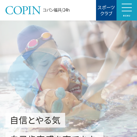
スポーツ
コパン福井/24h
クラブ
MENU
自信とやる気