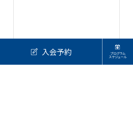
入会予約
プログラム
スケジュール
ストレッチ・リラックス
カロリー消費
筋力アップ
基礎体力向上
ダンスプログラム
代行・休講情報