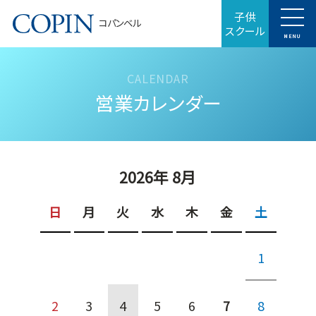
子供
コパンベル
スクール
MENU
営業カレンダー
2026年 8月
日
月
火
水
木
金
土
1
2
3
4
5
6
7
8