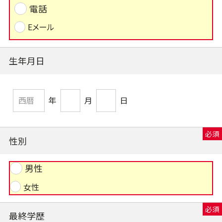
電話
Eメール
生年月日
年
月
日
性別
男性
女性
最終学歴