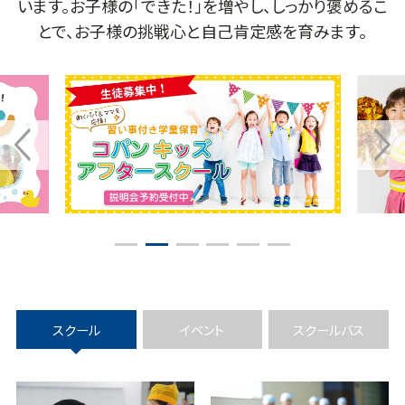
います。お子様の「できた！」を増やし、しっかり褒めるこ
とで、お子様の挑戦心と自己肯定感を育みます。
1
2
3
4
5
6
スクール
イベント
スクールバス