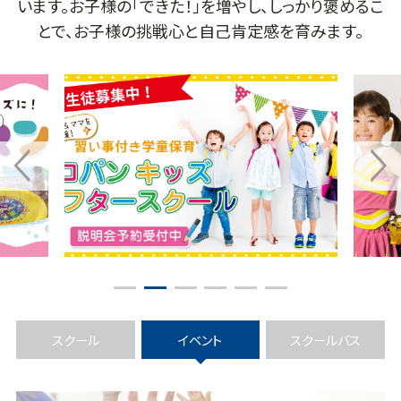
います。お子様の「できた！」を増やし、しっかり褒めるこ
とで、お子様の挑戦心と自己肯定感を育みます。
1
2
3
4
5
6
スクール
イベント
スクールバス