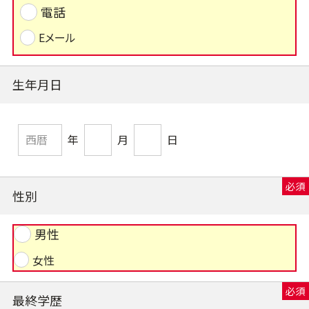
電話
Eメール
生年月日
年
月
日
性別
男性
女性
最終学歴