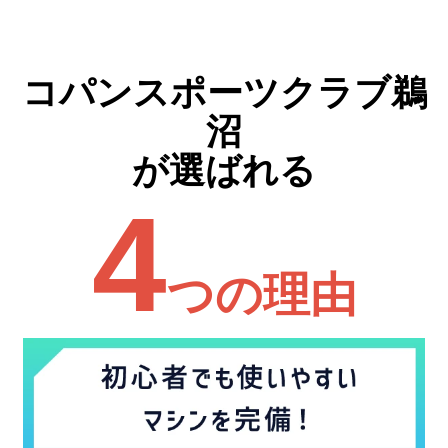
コパンスポーツクラブ鵜
沼
が選ばれる
4
つの理由