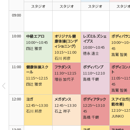
スタジオ
スタジオ
スタジオ
スタジ
09:00
10:00
中級エアロ
オリジナル健
レズミルズシェ
ボディバラ
康体操(コンデ
イプス
10:00～10:45
10:00～10:
ィショニング)
10:00～10:45
四辻 雅世
45
10:15～11:00
徳永 遠士
高鷲 智美
石川 邦彦
11:00
健康体操スク
フラダンス
ボディパンプ
ボディコン
ール
ト
11:30～12:15
11:10～12:10
11:15～12:15
11:05～11:
増谷 加代子
高橋 千鶴
四辻 雅世
45
高鷲 智美
12:00
ヨガ
メガダンス
ボディアタック
スアイヨガ
能改善)
12:45～13:30
12:45～13:30
12:25～13:10
12:10～12:
石川 邦彦
石上 祥子
45
JUNKO
高橋 千鶴
13:00
ヨガ
ZUMBA