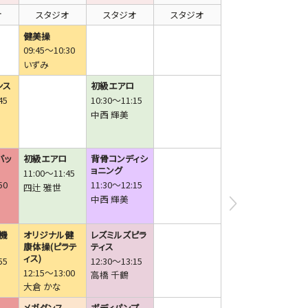
オ
スタジオ
スタジオ
スタジオ
健美操
09:45～10:30
いずみ
ンス
初級エアロ
45
10:30～11:15
中西 輝美
バッ
初級エアロ
背骨コンディシ
ョニング
11:00～11:45
50
11:30～12:15
四辻 雅世
中西 輝美
(機
オリジナル健
レズミルズピラ
康体操(ピラテ
ティス
ィス)
55
12:30～13:15
12:15～13:00
高橋 千鶴
大倉 かな
メガダンス
ボディパンプ