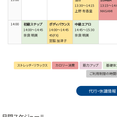
13:30～14:15
13:15～14:
上野 有香里
MASAMI
14:00
初級ステップ
ボディバランス
中級エアロ
14:00～14:45
14:00～14:45
14:45～15:30
奈良 明美
45(FX)
奈良 明美
宮脇 加津子
15:00
オリジナルヨガ
15:15～16:00
奈良 明美
ストレッチ・リラックス
カロリー消費
筋力アップ
基礎体
16:00
ご利用制限の時間
17:00
代行・休講情報
18:00
19:00
レズミルズピラ
初級ステップ
ティス
19:00～19:45
19:30～20:15
木下 ヒロ
月間スケジュール