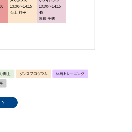
00
13:30～14:15
13:30～14:15
石上 祥子
45
高橋 千鶴
ボディバランス
15:00～15:45
45(FX)
宮脇 加津子
力向上
ダンスプログラム
体幹トレーニング
子供スクール
帯
16:50～17:50
SALSATION
19:00～19:45
RIE