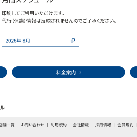
高鷲 智美
20:00
ボディコンバッ
ダンスエアロ
印刷してご利用いただけます。
ト
20:00～20:45
代行（休講）情報は反映されませんのでご了承ください。
20:35～21:20
木下 ヒロ
45
高鷲 智美
2026年 8月
21:00
22:00
23:00
料金案内
ール
店舗一覧
お問い合わせ
利用規約
会社情報
採用情報
会員規約