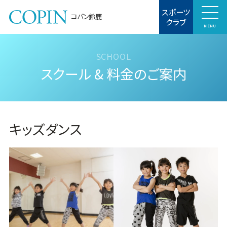
スポーツ
コパン鈴鹿
クラブ
MENU
スクール & 料金のご案内
キッズダンス