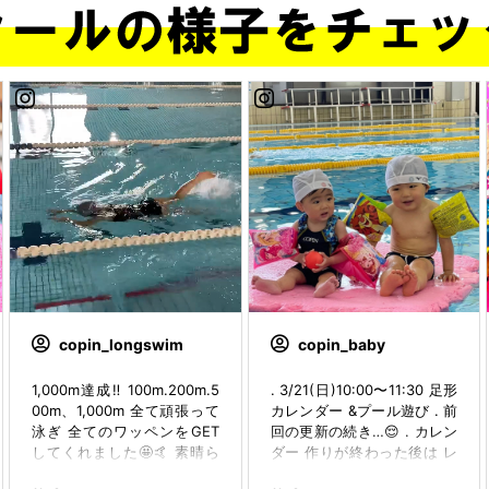
copin_longswim
copin_baby
1,000m達成‼️ 100m.200m.5
. 3/21(日)10:00〜11:30 足形
00m、1,000m 全て頑張って
カレンダー &プール遊び . 前
泳ぎ 全てのワッペンをGET
回の更新の続き…😌 . カレン
してくれました🤩🤙 素晴ら
ダー 作りが終わった後は レ
しいです！👏👏👏 おねーち
ッスンをおこない自由遊びが