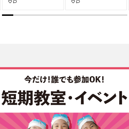
ゃんの姿をみて 弟くんも挑
ありました👶🏻 . とびきりい
戦しています！ すごいで
い写真がとれました😌🥰 可
す！😆✨✨✨ 達成感が満ち溢
愛くてパパママ、コーチ達も
れていました♪ 毎週日曜日16
メロメロ☺️癒されました☺️ .
時から コパン多治見で実施
. 皆さまイベントご参加あり
しています！ ご興味のある
がとうございました！ また
方は、 会員の方、一般の方
次回のイベントのご参加お待
関係なくお問い合わせ お待
ちしております . -----------
ちしております🏊‍♂️🥽 #コパン
---- コパンこどもスイミング
多治見#多治見市#達成感#水
では無料体験を受け付けてい
泳#子供スイミング#習い事#
ます♪ #大阪 #兵庫 #岐阜 #
コンプリート#ワッペン#41
愛知 #福井 #滋賀 #京都 の各
分で泳いだよ#女の子#copin
店舗で体験できるので、u00
_mi1005
40copin_baby のプロフィー
ルリンクから、ぜひチェック
してみてください⭐️ ---------
------ #スイミングデビュー
#ベビースイミング #ベビー
サークル #ベビスタグラム #
ママさんと繋がりたい #コパ
ンベビースイミング #スイミ
ング #コパン多治見南 #copi
n_ea0813