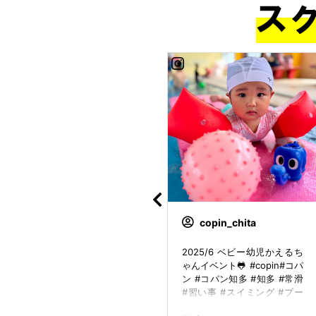
copin_swim
copin_chita
#Repost u0040copin_kani_
2025/6 ベビー幼児かえるち
nishikani . 12月27日〜30
ゃんイベント🐸 #copin#コパ
日 3泊4日 選手コース宿泊
ン #コパン知多 #知多 #常滑
合宿が無事終了しました！
#習い事 #スイミング #プー
泳ぎこむ時期ではありますが
ル #プール大好き #子供 #ベ