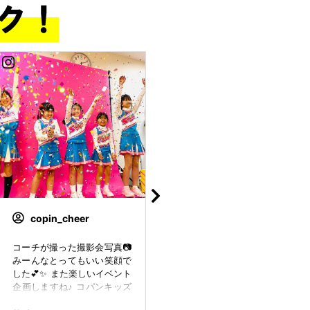
copin_cheer
copin_longswim
コーチが撮った撮影会写真📷
1,000m達成‼️ 100m.200m.5
みーんなとってもいい笑顔で
00m、1,000m 全て頑張って
した💕✨ また楽しいイベント
泳ぎ 全てのワッペンをGET
企画しますね♪ コパンキッズ
してくれました🤩🤙 素晴ら
チアShinies(シャイニーズ)
しいです！👏👏👏 おねーち