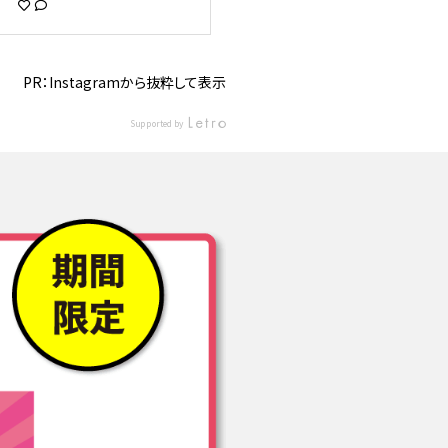
では 一緒にチアをやってみ
ゃんの姿をみて 弟くんも挑
たい子を募集しています♪ 🌸
戦しています！ すごいで
コパンキッズチア🌸 ■かわ
す！😆✨✨✨ 達成感が満ち溢
いい習い事♡ ■カラダ作り
れていました♪ 毎週日曜日16
の基礎となる柔軟性・バラン
時から コパン多治見で実施
PR：Instagramから抜粋して表示
ス感覚を育む ■チームワー
しています！ ご興味のある
ク・礼儀・挨拶・協調性を身
方は、 会員の方、一般の方
Supported by
につける ■スポーツチーム
関係なくお問い合わせ お待
のイベント出演など、 発
ちしております🏊‍♂️🥽 #コパン
表の機会がいっぱい♪ 🌸ただ
多治見#多治見市#達成感#水
今、春の無料体験実施中🌸
泳#子供スイミング#習い事#
お申し込みはプロフィールの
コンプリート#ワッペン#41
リンクから♪ #SHINIES #シ
分で泳いだよ#女の子#copin
ャイニーズ#チアダンススク
_mi1005
ール #チアダンス#チア#株式
会社コパン #コパン#コパン
スポーツクラブ#コパンスイ
ミングスクール#クマ#熊#撮
影会 #ファイティングイーグ
ルス名古屋#FEgirls#FE名古
屋 #コパンスポーツクラブ多
治見#コパンスポーツクラブ
日進#copin#チアダンス多治
見#チアダンス日進