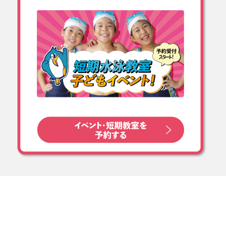
゙
た #また参加してね #copin_
ク
ks0628
さ
゙
#
08