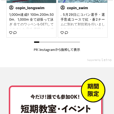
copin_longswim
copin_swim
足形
1,000m達成‼️ 100m.200m.50
. 5月29日にコパン選手・選
前
0m、1,000m 全て頑張って泳
手育成コースで紅・蒼2チー
ン
ぎ 全てのワッペンをGETして
ムに別れて対抗戦を行いまし
レ
くれました🤩🤙 素晴らしいで
た‼️ どちらのチームも白熱し
が
す！👏👏👏 おねーちゃんの姿
たレースを繰り広げてくれま
い
をみて 弟くんも挑戦していま
した👏 結果は54対54でまさ
愛
す！ すごいです！😆✨✨✨ 達
かの同点‼️ 最後はチームリー
☆
メ
成感が満ち溢れていました♪
ダーの一騎打ちで決着をつけ
PR：Instagramから抜粋して表示
.
毎週日曜日16時から コパン多
ました。 🎉結果は蒼チームの
が
治見で実施しています！ ご興
勝利🎉 対抗戦は定期的に開催
Supported by
回
味のある方は、 会員の方、一
していきます！ 今回は参加出
し
般の方 関係なくお問い合わせ
来なかった選手の参加もお待
--
お待ちしております🏊‍♂️🥽 #コ
ちしてます✨ ①全員の集合
は
パン多治見#多治見市#達成感
写真 ②リレーの入場シーン
す
#水泳#子供スイミング#習い
③蒼チームの様子 ④紅チー
#
事#コンプリート#ワッペン#
ムの様子 ⑤各チームリーダ
1
゙
41分で泳いだよ#女の子#copi
ーによる同点決勝です #コパ
i
n_mi1005
ン #コパン可児 #選手 #選手
ン
育成 #対抗戦 #紅 #蒼 #白熱
み
#お疲れ様 #超元気 #応援合
--
戦 #のどがかれるほど騒いで