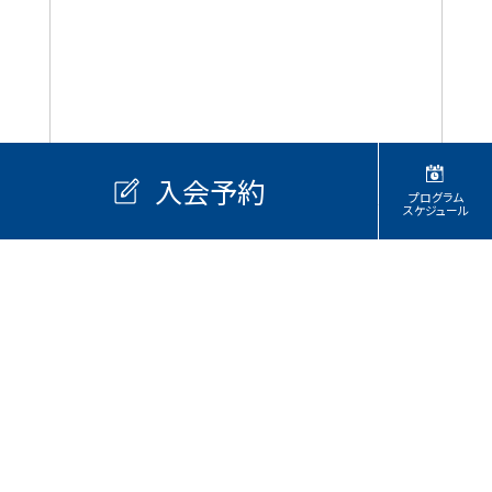
入会予約
プログラム
スケジュール
ストレッチ・リラックス
カロリー消費
筋力アップ
基礎体力向上
ダンスプログラム
代行・休講情報