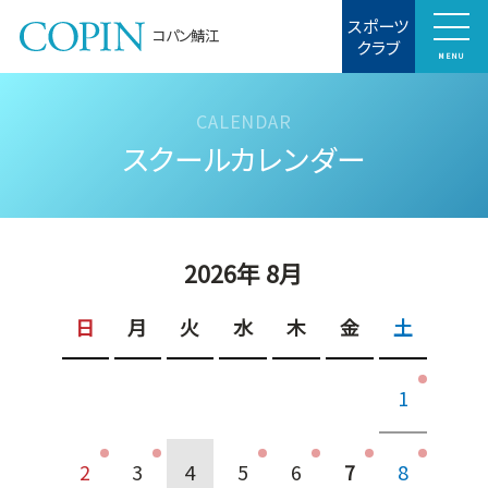
スポーツ
コパン鯖江
クラブ
MENU
スクールカレンダー
2026年 8月
日
月
火
水
木
金
土
1
2
3
4
5
6
7
8