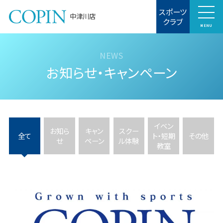
スポーツ
中津川店
クラブ
MENU
お知らせ・キャンペーン
イベン
お知ら
キャン
スクー
全て
ト・短期
その他
せ
ペーン
ル体験
教室