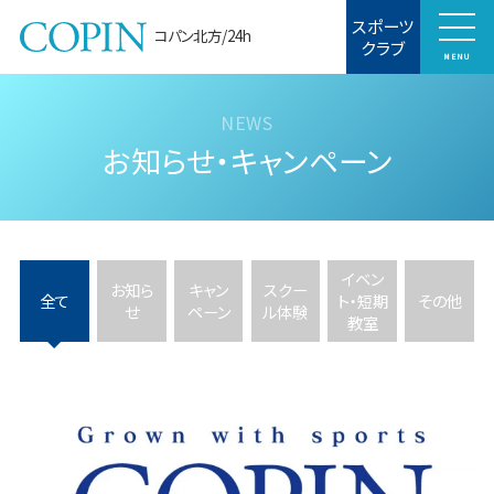
スポーツ
コパン北方/24h
クラブ
MENU
お知らせ・キャンペーン
イベン
お知ら
キャン
スクー
全て
ト・短期
その他
せ
ペーン
ル体験
教室