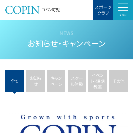
スポーツ
コパン可児
クラブ
MENU
お知らせ・キャンペーン
イベン
お知ら
キャン
スクー
全て
ト・短期
その他
せ
ペーン
ル体験
教室