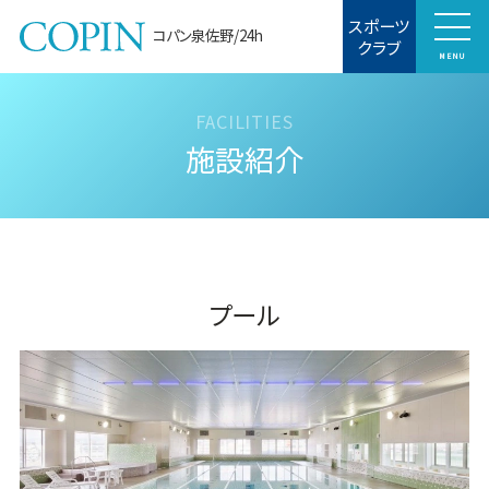
スポーツ
コパン泉佐野/24h
クラブ
MENU
施設紹介
プール