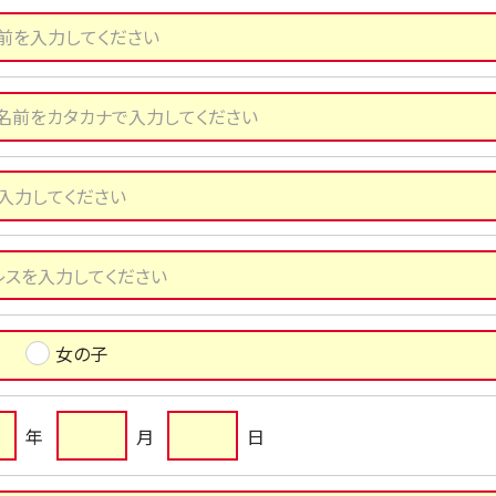
女の子
年
月
日