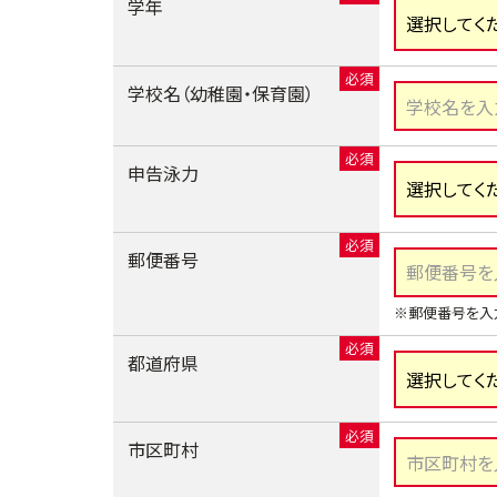
学年
学校名（幼稚園・保育園）
申告泳力
郵便番号
※郵便番号を入
都道府県
市区町村