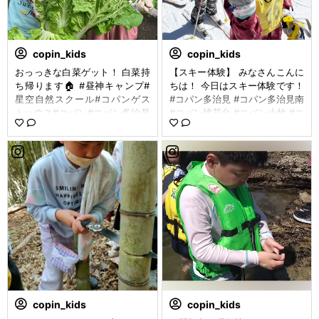
copin_kids
copin_kids
おっっきな白菜ゲット！ 白菜持
【スキー体験】 みなさんこんに
ち帰ります🏠 #昼神キャンプ#
ちは！ 今日はスキー体験です！
星空自然スクール#コパンゲス
#コパン多治見 #コパン多治見南
トハウス#コパン#コパン多治見
#コパン桃花台 #コパン小牧 #コ
#コパン多治見南#秋キャンプ#
パン土岐 #コパン中津川 のお子
白菜#収穫
様たちです！！ とても晴れてま
す！ 「あつい〜！」とみんな言
ってます！ が、現地の気温は-3
度です😂 がんばれ〜！！！ #コ
パンスポーツクラブ #ヘブンス
そのはら⁡ #スキー #スキーイベ
ント⁡ #スキーレッスン #雪合戦
#集合写真 #copin_yy0315
copin_kids
copin_kids