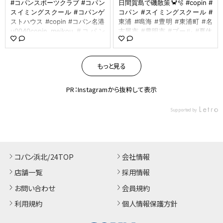
#コパンスポーツクラブ⁡⁡⁡⁡ #コパン
日間賀島で磯散策🦀🫧 #copin #
スイミングスクール⁡ #コパンゲ
コパン #スイミングスクール #
ストハウス⁡ ⁡#copin⁡ #コパン名港⁡
東浦 #鳴海 #豊明 #東浦町 #名
u0040copin_meikou⁡ #コパン
古屋市 #豊明市 #プール #夏休
名古屋南⁡ u0040copin_nagoya
み #遠足 #海 #日間賀島 #キッ
minami⁡ ⁡ #お泊まり⁡ #キャンプ⁡ #
ズアドベンチャー #子どもの笑
春休み⁡ #新年度⁡ ⁡ #昼神⁡ #阿智村⁡
顔 #磯散策 @copin_kids #copi
もっと見る
#温泉⁡⁡ ⁡⁡⁡ ⁡#春の⁡ ⁡#工作 ⁡#竹切り⁡⁡ ⁡#
n_mk0906
ギコギコ⁡ ⁡⁡ #⁡果たして⁡ ⁡#切った ⁡#
竹は⁡ ⁡#何になるのか⁡ ⁡ #copin_to
PR：Instagramから抜粋して表示
0611
Supported by
コパン浜北/24TOP
会社情報
店舗一覧
採用情報
お問い合わせ
会員規約
利用規約
個人情報保護方針