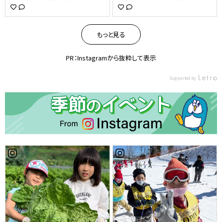
遊べます(✿´༥`✿) 最初は不安そ
しかし水の中なので動きにくく
うだったお友達も 最後にはみん
ボールは避けにくかったです ル
な笑顔☺ たくさん遊んだね🎶
ールは王様ドッチを採用しまし
もっと見る
まだまだ予約受付中!! 詳しくは
た。 チームで1人多様を決めて
ホームページをご覧下さいm(_
相手の王様を当てた方の勝ちと
_)m キッズスイミングの無料体
言うルールです 1時間半しまし
PR：Instagramから抜粋して表示
験は毎月行なっておりますので
たが、みんな最後まで飽きずに
そちらも是非お気軽にご参加く
遊んでくれました！ #コパンビ
Supported by
ださい！ #コパン #コパンスポ
バシティ#コパン #コパンビバシ
ーツクラブ #コパンスポーツク
ティ店 #コパンスポーツクラブ
ラブさかえ #スイミングスクー
#コパンスイミングスクール #コ
ル #キッズ習い事 #プールイベ
パンスイミング #スイミング #
ント #栄
スポーツクラブ #イベント#水中
ドッヂボール#copin_so1009