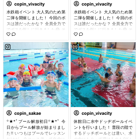
copin_vivacity
copin_vivacity
水鉄砲イベント 大人気のため第
水鉄砲イベント 大人気のため第
二弾を開催しました！ 今回のボ
二弾を開催しました！ 今回のボ
スは誰だったかな？ 全員全力で
スは誰だったかな？ 全員全力で
でボスを倒しに行きました😂 そ
でボスを倒しに行きました😂 そ
してお菓子の掴み取りでたくさ
してお菓子の掴み取りでたくさ
んお菓子を持って帰りました ぜ
んお菓子を持って帰りました ぜ
ひまた参加してください！ #コ
ひまた参加してください！ #コ
パンビバシティ#コパン #コパン
パンビバシティ#コパン #コパン
ビバシティ店 #コパンスポーツ
ビバシティ店 #コパンスポーツ
クラブ #コパンスイミングスク
クラブ #コパンスイミングスク
ール #コパンスイミング #スイ
ール #コパンスイミング #スイ
ミング #スポーツクラブ #イベ
ミング #スポーツクラブ #イベ
ント#水鉄砲#夏休み#夏休みイ
ント#水鉄砲#夏休み#夏休みイ
ベント#copin_so1009
ベント#copin_so1009
copin_sakae
copin_vivacity
꙳★*ﾟプール解放初日꙳★*ﾟ 今
休館日に水中ドッヂボールイベ
日からプール解放が始まりまし
ントを行いました！ 普段の陸で
た!! いつもはプールでレッスン
するドッチボールとは違い、水
だけが、全コース使って自由に
の中にもぐって避けるのもOK！