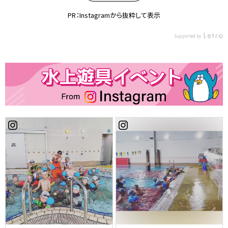
神力や集中力、表現力なども身
神力や集中力、表現力なども身
に付き、心身ともに強く成長す
に付き、心身ともに強く成長す
PR：Instagramから抜粋して表示
ることができます！ 無料体験も
ることができます！ 無料体験も
実施中です！！ 店頭またはお電
実施中です！！ 店頭またはお電
Supported by
話してお問い合わせください。
話してお問い合わせください。
〒654-0045 神戸市須磨区松風
〒654-0045 神戸市須磨区松風
町5-2-33 コパンスポーツクラ
町5-2-33 コパンスポーツクラ
ブ須磨海浜公園 TEL : 078-732-
ブ須磨海浜公園 TEL : 078-732-
1080 #コパン #copin #コパン
1080 #コパン #copin #コパン
スポーツクラブ #コパンスポー
スポーツクラブ #コパンスポー
ツクラブ須磨海浜公園 #バレエ
ツクラブ須磨海浜公園 #バレエ
#バレエ教室 #習い事 #子供習い
#バレエ教室 #習い事 #子供習い
事 #神戸市須磨区 #神戸市 #須
事 #神戸市須磨区 #神戸市 #須
磨区 #キッズバレエ #子供バレ
磨区 #キッズバレエ #子供バレ
エ #バレエレッスン #copinhk1
エ #バレエレッスン #copinhk1
029
029