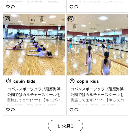
レエ教室】 毎週木曜日 満4歳～
にも恵まれ最高のオープンウォ
キッズクラスから高等クラスま
ーター日和！今日が引退レース
でレベルに合わせたレッスンを
の今井さん、今までの水泳人生
おこないます。 背筋の伸びた美
の全てを出し切って最高のレー
しい歩き方だけでなく、高い精
スをしてくれました。 本当に良
神力や集中力、表現力なども身
く頑張ってくれました!! 受験勉
に付き、心身ともに強く成長す
強も頑張ってください！ #日本
ることができます！ 無料体験も
選手権 #OWS #コパン #コパン
実施中です！！ 店頭またはお電
可児 #帝京大可児 #引退レース
話してお問い合わせください。
#お疲れ様 #ベテラン？ #鍛えら
〒654-0045 神戸市須磨区松風
れた背中 #いや肩幅？#copin_k
町5-2-33 コパンスポーツクラ
s0628
ブ須磨海浜公園 TEL : 078-732-
1080 #コパン #copin #コパン
スポーツクラブ #コパンスポー
copin_kids
copin_kids
ツクラブ須磨海浜公園 #バレエ
コパンスポーツクラブ須磨海浜
コパンスポーツクラブ須磨海浜
#バレエ教室 #習い事 #子供習い
公園ではカルチャースクールを
公園ではカルチャースクールを
事 #神戸市須磨区 #神戸市 #須
実施してます(*^^*) 【キッズバ
実施してます(*^^*) 【キッズバ
磨区 #キッズバレエ #子供バレ
レエ教室】 毎週木曜日 満4歳～
レエ教室】 毎週木曜日 満4歳～
エ #バレエレッスン #copinhk1
キッズクラスから高等クラスま
キッズクラスから高等クラスま
029
でレベルに合わせたレッスンを
でレベルに合わせたレッスンを
おこないます。 背筋の伸びた美
おこないます。 背筋の伸びた美
もっと見る
しい歩き方だけでなく、高い精
しい歩き方だけでなく、高い精