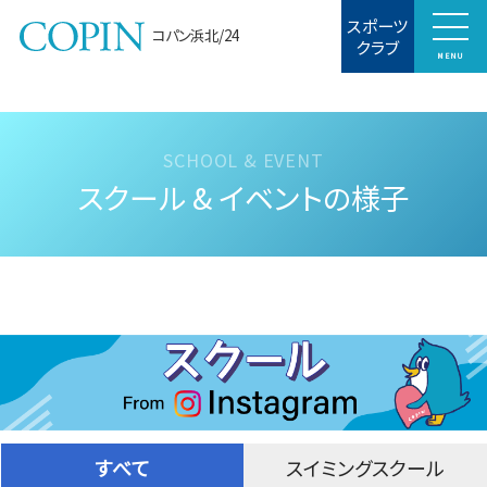
スポーツ
コパン浜北/24
クラブ
MENU
スクール & イベントの様子
すべて
スイミングスクール