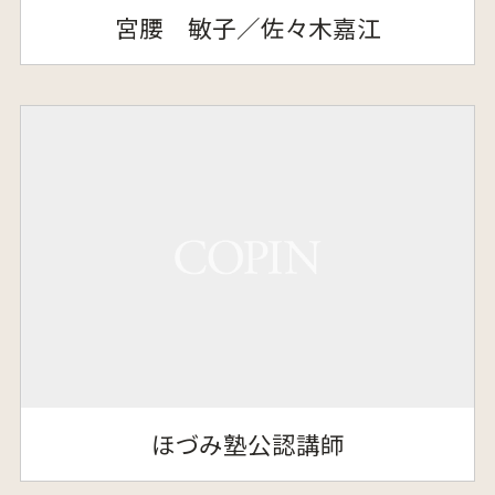
宮腰 敏子／佐々木嘉江
ほづみ塾公認講師