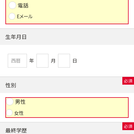
電話
Eメール
生年月日
年
月
日
性別
男性
女性
最終学歴