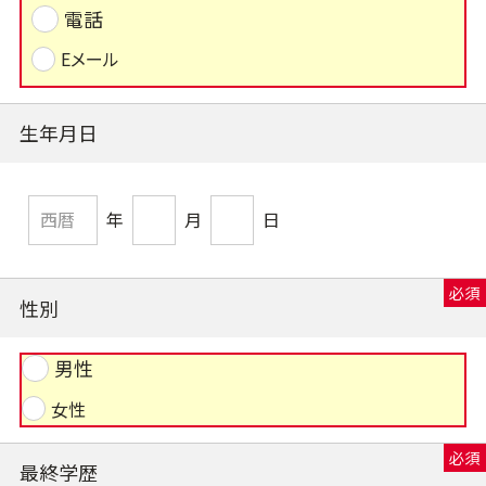
電話
Eメール
生年月日
年
月
日
性別
男性
女性
最終学歴