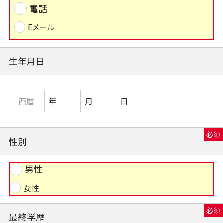
電話
Eメール
生年月日
年
月
日
性別
男性
女性
最終学歴