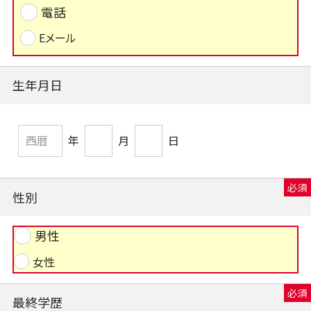
電話
Eメール
生年月日
年
月
日
性別
男性
女性
最終学歴