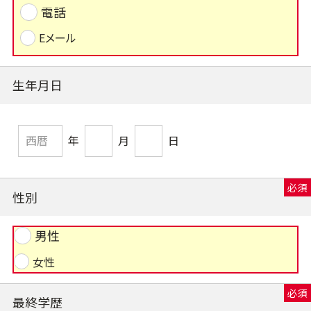
電話
Eメール
生年月日
年
月
日
性別
男性
女性
最終学歴