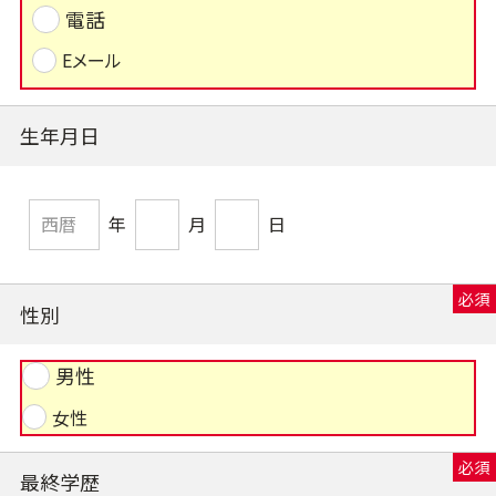
電話
Eメール
生年月日
年
月
日
性別
男性
女性
最終学歴