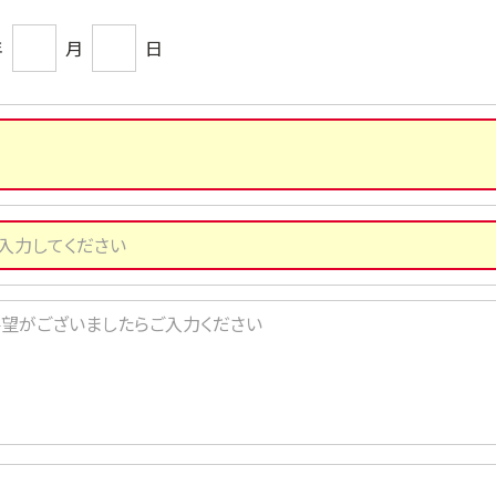
年
月
日