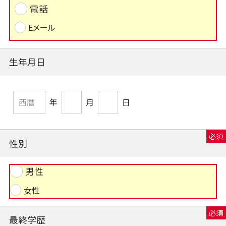
電話
Eメール
生年月日
年
月
日
性別
男性
女性
最終学歴