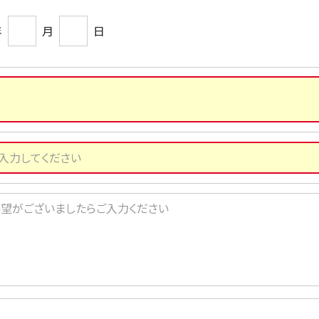
年
月
日