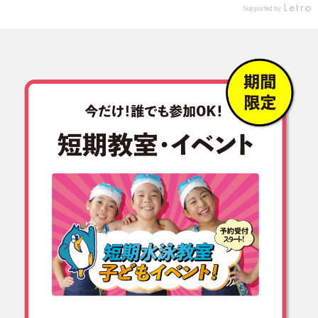
び
高浜 #高浜 #高浜市 #水
える事が出来ました。 最後の
Supported by
画
泳 #選手 #スイミング #
合同メインは DATE 50×40
考
スイミングプール #プール
(1:30) IMO by1t を行いまし
き
#プール大好き #チア #ダン
た。 メイン前にワンパをして
間
ス #フットサル #テニス
気持ちを高め、 最後まで盛り
F
#無料体験会 #ママ #赤ちゃ
上がって楽しんで 全力で取り
か
ん #子供 #赤ちゃんのいる
組むことができていました。
#
生活 #ベビースイミング #co
また機会があればご参加をお
強
pin_kh0208
待ちしています🏊 ありがとう
水
ございました✨ #copin #コパ
0
ン #コパン鳴海 #選手コース
29
#競泳選手
k