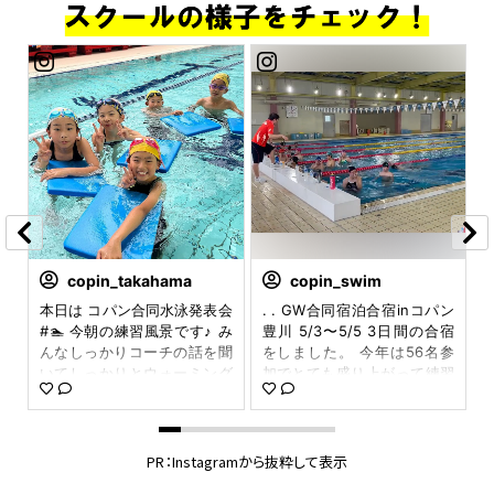
copin_takahama
copin_swim
i_
本日は コパン合同水泳発表会
. . GW合同宿泊合宿inコパン
30
#🏊 今朝の練習風景です♪ み
豊川 5/3〜5/5 3日間の合宿
泊
んなしっかりコーチの話を聞
をしました。 今年は56名参
泳
いてしっかりとウォーミング
加でとても盛り上がって練習
み
アップをしました✨ #イベン
が出来ました✨ 朝は公園で身
か
ト #発表会 #copin #コパ
体を動かしたり、 豊川稲荷ま
見
ン #コパン高浜 #スポーツ
で散歩もしました。 練習前に
上
クラブ #コパンスポーツク
はボクササイズと 心理学の講
PR：Instagramから抜粋して表示
筋
ラブ #コパンスポーツクラブ
義に分かれて、身体と頭を鍛