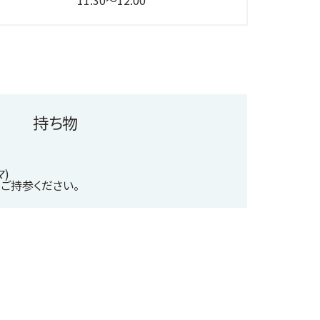
持ち物
マ)
ご持参ください。