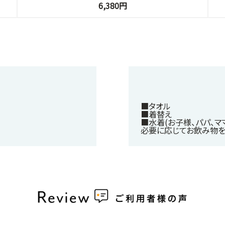
6,380円
■タオル
■着替え
■水着(お子様、パパ、マ
必要に応じてお飲み物を