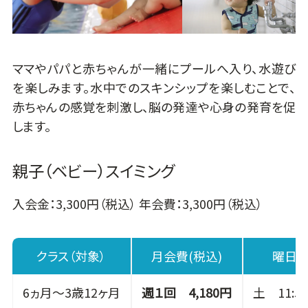
ママやパパと赤ちゃんが一緒にプールへ入り、水遊び
を楽しみます。水中でのスキンシップを楽しむことで、
赤ちゃんの感覚を刺激し、脳の発達や心身の発育を促
します。
親子（ベビー）スイミング
入会金：3,300円（税込） 年会費：3,300円（税込）
クラス（対象）
月会費(税込)
曜日 /
6ヵ月～3歳12ヶ月
週１回 4,180円
土 11:50