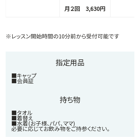
月２回 3,630円
※レッスン開始時間の10分前から受付可能です
指定用品
■キャップ
■会員証
持ち物
■タオル
■着替え
■水着(お子様、パパ、ママ)
必要に応じてお飲み物をご持参ください。