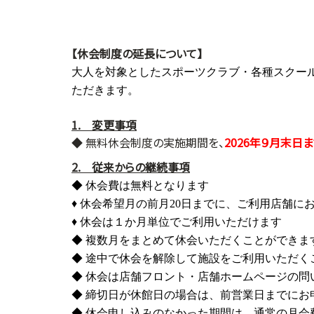
【休会制度の延長について】
大人を対象としたスポーツクラブ・各種スクール
ただきます。
1. 変更事項
◆ 無料休会制度の実施期間を、
2026年９月末日
2. 従来からの継続事項
◆ 休会費は無料となります
♦
休会希望月の前月20日までに、ご利用店舗に
♦ 休会は１か月単位でご利用いただけます
◆ 複数月をまとめて休会いただくことができま
◆ 途中で休会を解除して施設をご利用いただく
◆
休会は店舗フロント・店舗ホームページの問
◆ 締切日が休館日の場合は、前営業日までにお
◆ 休会申し込みのなかった期間は、通常の月会