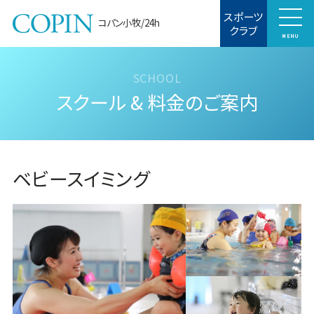
スポーツ
コパン小牧/24h
クラブ
MENU
スクール & 料金のご案内
ベビースイミング