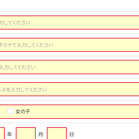
女の子
年
月
日