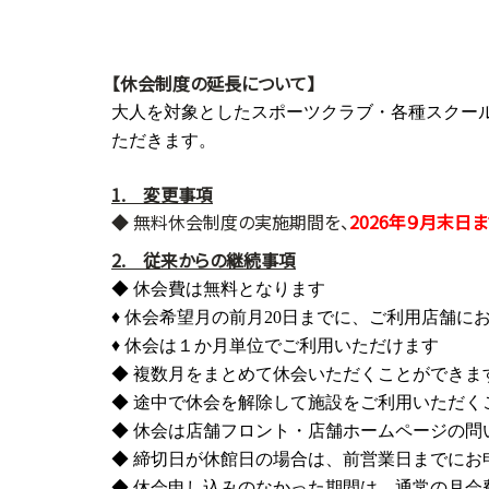
【休会制度の延長について】
大人を対象としたスポーツクラブ・各種スクール
ただきます。
1. 変更事項
◆ 無料休会制度の実施期間を、
2026年９月末日
2. 従来からの継続事項
◆ 休会費は無料となります
♦
休会希望月の前月20日までに、ご利用店舗に
♦ 休会は１か月単位でご利用いただけます
◆ 複数月をまとめて休会いただくことができま
◆ 途中で休会を解除して施設をご利用いただく
◆
休会は店舗フロント・店舗ホームページの問
◆ 締切日が休館日の場合は、前営業日までにお
◆ 休会申し込みのなかった期間は、通常の月会